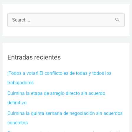
B
u
s
c
Entradas recientes
a
r
¡Todos a votar! El conflicto es de todas y todos los
p
trabajadores
o
Culmina la etapa de arreglo directo sin acuerdo
r
definitivo
:
Culmina la quinta semana de negociación sin acuerdos
concretos