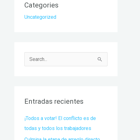
Categories
Uncategorized
B
u
s
c
Entradas recientes
a
r
¡Todos a votar! El conflicto es de
p
todas y todos los trabajadores
o
Culmina la etapa de arreglo directo