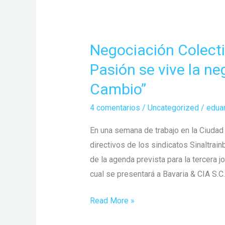
Negociación Colecti
Negociación
Colectiva
Pasión se vive la ne
Bavaria
Cambio”
2023
:
4 comentarios
/
Uncategorized
/
edua
“Con
En una semana de trabajo en la Ciudad
Pasión
directivos de los sindicatos Sinaltrain
se
de la agenda prevista para la tercera j
vive
cual se presentará a Bavaria & CIA S.C
la
negociación,
Read More »
Unidos
por