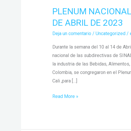
PLENUM NACIONAL 
PLENUM
NACIONAL
DE ABRIL DE 2023
SINALTRAINBEC
Deja un comentario
/
Uncategorized
/
11
AL
Durante la semana del 10 al 14 de Abri
14
nacional de las subdirectivas de SINA
DE
la industria de las Bebidas, Alimentos
ABRIL
Colombia, se congregaron en el Plenum
DE
Cali ,para […]
2023
Read More »